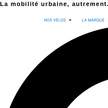
Aller
La mobilité urbaine, autrement
au
contenu
NOS VÉLOS
LA MARQUE